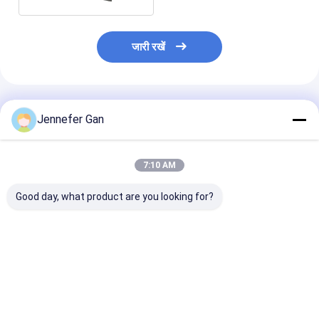
जारी रखें
अनुशंसित उत्पाद
Jennefer Gan
7:10 AM
Good day, what product are you looking for?
ब्लू एंड व्हाइट प्लेक्सिग्लास
नीला और सफेद नीला संकेत
एलईडी लाइट बॉक्स वि
पैनल ब्लू साइन रंग परिवर्तन
रात में सफेद बिजली का संकेत
प्रदर्शन के लिए ड्यूक 
रात के उपयोग के लिए
व्हाइट डे एंड नाइट 
एक्रिलिक
शीट
सबसे अच्छी कीमत
सबसे अच्छी कीमत
सबसे अच्छी 