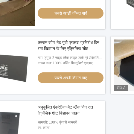
सबसे अच्छी कीमत पाएं
कस्टम दर्पण मैट यूवी प्रकाश प्रतिरोध दिन
रात विज्ञापन के लिए एक्रिलिक शीट
नाम: ड्यूक डे नाइट ब्लैक व्हाइट डार्क ग्रे एक्रिलिक
शीट्स
कच्चा माल: 100% वर्जिन मित्सुबिशी एमएमए
सबसे अच्छी कीमत पाएं
वीडियो
अनुकूलित ऐक्रेलिक मैट ब्लैक दिन रात
ऐक्रेलिक शीट विज्ञापन साइन
सामग्री: 100% कुंवारी सामग्री
रंग: काला