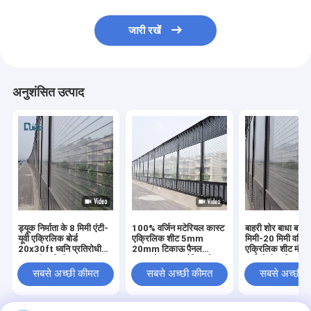
जारी रखें
अनुशंसित उत्पाद
ड्यूक निर्माता के 8 मिमी एंटी-
100% वर्जिन मटेरियल कास्ट
बाहरी शोर बाधा बाड़ 
यूवी एक्रिलिक बोर्ड
एक्रिलिक शीट 5mm
मिमी-20 मिमी वर्जिन
20x30ft ध्वनि प्रतिरोधी
20mm टिकाऊ पैनल
एक्रिलिक शीट मौस
बाड़ यूवी 4 मिमी PMMA
आउटडोर साउंड बैरियर के
प्रतिरोधी ध्वनि इन्सु
नगरपालिका निर्माण उत्कीर्णन
लिए
सबसे अच्छी कीमत
सबसे अच्छी कीमत
सबसे अच्छी 
के लिए शामिल