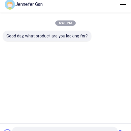
Jennefer Gan
होम
हमारे बारे में
Desktop Site
साइटमैप
गोपनीयता नीति
गुणवत्ता
सैनिटरी एक्रिलिक शीट
चीन का कारखाना.Copyright © 2026 Chengdu
6:41 PM
Cast Acrylic Panel Industry Co., Ltd. All Rights Reserved.
Good day, what product are you looking for?
होम
उत्पाद
हमारे बारे में