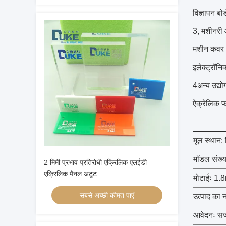
विज्ञापन बो
3, मशीनरी
मशीन कवर औ
इलेक्ट्रॉन
4अन्य उद्यो
ऐक्रेलिक फ
मूल स्थान:
मॉडल संख्य
2 मिमी प्रभाव प्रतिरोधी एक्रिलिक एलईडी
एक्रिलिक पैनल अटूट
मोटाईः 1
सबसे अच्छी कीमत पाएं
उत्पाद का 
आवेदनः सजा