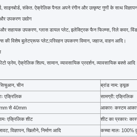
र्ड, साइनबोर्ड, संकेत. ऐक्रेलिक पैनल अपने रंगीन और उत्कृष्ट गुणों के साथ विज्ञाप
 और उपकरण उद्योग
र सहायक उपकरण, ग्लास डायल प्लेट, इलेक्ट्रिक फैन फिल्म्स, रिले कवर, विंडश
िक्स की विशेष बुलेटप्रूफ प्लेट,परिवहन उपकरण विमान, जहाज, वाहन आदि।
ग
ोटो फ्रेम, ऐक्रेलिक शिल्प, सामान, व्यावसायिक प्रदर्शन, व्यावसायिक बक्से आदि
 सिचुआन, चीन
ब्रांड नाम: ड्यूक
ाः एक्रिलिक
सामग्री: एक्रिलिक
.8mm से 40mm
आकारः कस्टम आका
नामः एक्रिलिक शीट
शीट का प्रकारः कास
वट, विज्ञापन, खिलौने, निर्माण आदि
कच्चा मालः 100% कुं