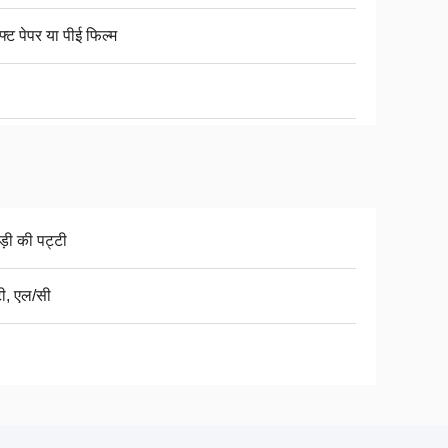
फ्ट पेपर या पीई फिल्म
़ी की पट्टी
टी, एल/सी