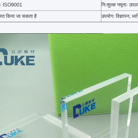
्रः ISO9001
निःशुल्क नमूनाः उपलब
लित किया जा सकता है
उपयोगः विज्ञापन, ध्वन