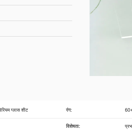
वेरियम ग्लास शीट
रंग:
60+
विशेषता:
प्रभ