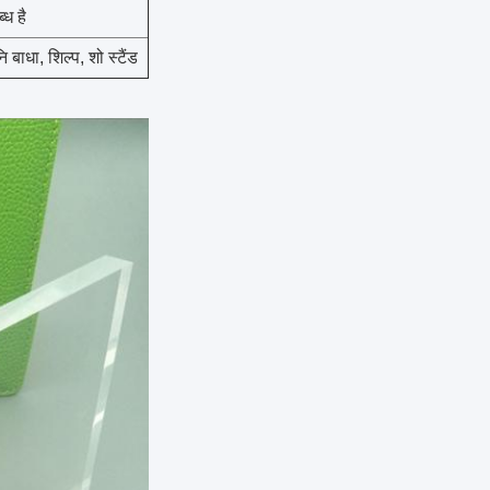
्ध है
ि बाधा, शिल्प, शो स्टैंड