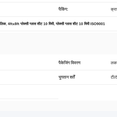
पैकिंग:
क्रा
,
,
रिलिक
4ftx8ft प्लेक्सी ग्लास शीट 10 मिमी
प्लेक्सी ग्लास शीट 10 मिमी ISO9001
पैकेजिंग विवरण
लकड
भुगतान शर्तें
टी/