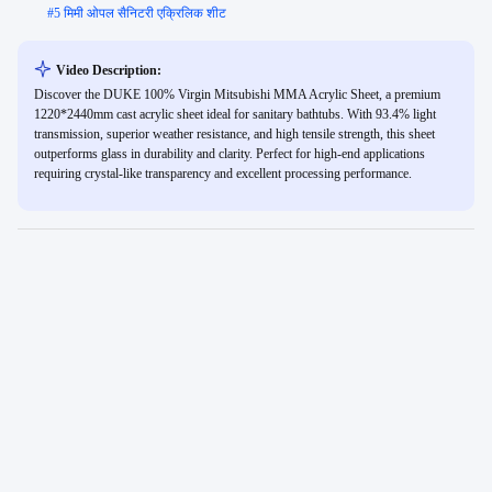
#
5 मिमी ओपल सैनिटरी एक्रिलिक शीट
Video Description:
Discover the DUKE 100% Virgin Mitsubishi MMA Acrylic Sheet, a premium
1220*2440mm cast acrylic sheet ideal for sanitary bathtubs. With 93.4% light
transmission, superior weather resistance, and high tensile strength, this sheet
outperforms glass in durability and clarity. Perfect for high-end applications
requiring crystal-like transparency and excellent processing performance.